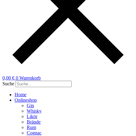
0,00
€
0
Warenkorb
Suche
Home
Onlineshop
Gin
Whisky
Likör
Brände
Rum
Cognac