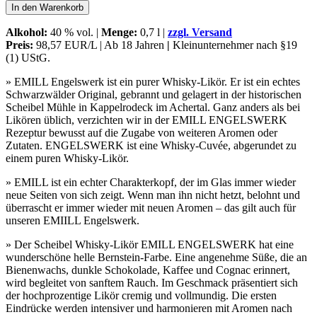
In den Warenkorb
Alkohol:
40 % vol. |
Menge:
0,7 l |
zzgl. Versand
Preis:
98,57 EUR/L | Ab 18 Jahren
|
Kleinunternehmer nach §19
(1) UStG.
» EMILL Engelswerk ist ein purer Whisky-Likör. Er ist ein echtes
Schwarzwälder Original, gebrannt und gelagert in der historischen
Scheibel Mühle in Kappelrodeck im Achertal. Ganz anders als bei
Likören üblich, verzichten wir in der EMILL ENGELSWERK
Rezeptur bewusst auf die Zugabe von weiteren Aromen oder
Zutaten. ENGELSWERK ist eine Whisky-Cuvée, abgerundet zu
einem puren Whisky-Likör.
» EMILL ist ein echter Charakterkopf, der im Glas immer wieder
neue Seiten von sich zeigt. Wenn man ihn nicht hetzt, belohnt und
überrascht er immer wieder mit neuen Aromen – das gilt auch für
unseren EMIILL Engelswerk.
» Der Scheibel Whisky-Likör EMILL ENGELSWERK hat eine
wunderschöne helle Bernstein-Farbe. Eine angenehme Süße, die an
Bienenwachs, dunkle Schokolade, Kaffee und Cognac erinnert,
wird begleitet von sanftem Rauch. Im Geschmack präsentiert sich
der hochprozentige Likör cremig und vollmundig. Die ersten
Eindrücke werden intensiver und harmonieren mit Aromen nach