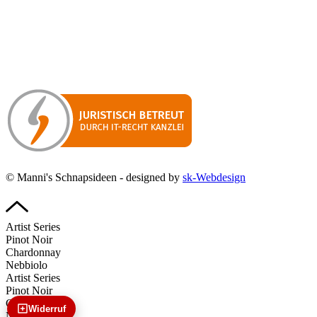
Besuchen Sie unseren
Online-Shop für Spirituosen
!
Manni’s Schnapsideen bietet Ihnen genussvolle Spirituosen zu
hervorragenden Konditionen.
Wenn Sie irgendetwas vermissen
sollten, dann schreiben
Sie uns gerne.
Wir melden uns dann bei Ihnen.
© Manni's Schnapsideen - designed by
sk-Webdesign
Artist Series
Pinot Noir
Chardonnay
Nebbiolo
Artist Series
Pinot Noir
Chardonnay
Widerruf
Nebbiolo