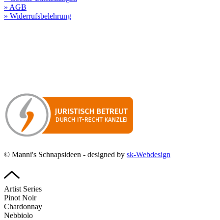
» AGB
» Widerrufsbelehrung
Besuchen Sie unseren
Online-Shop für Spirituosen
!
Manni’s Schnapsideen bietet Ihnen genussvolle Spirituosen zu
hervorragenden Konditionen.
Wenn Sie irgendetwas vermissen
sollten, dann schreiben
Sie uns gerne.
Wir melden uns dann bei Ihnen.
© Manni's Schnapsideen - designed by
sk-Webdesign
Artist Series
Pinot Noir
Chardonnay
Nebbiolo