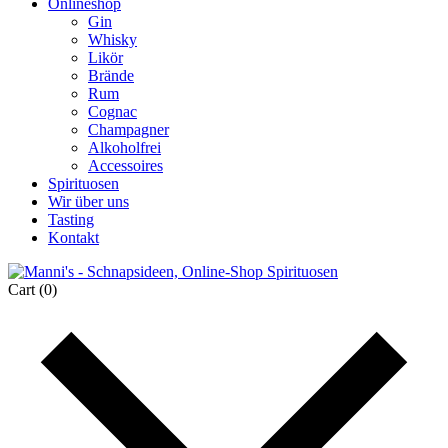
Onlineshop
Gin
Whisky
Likör
Brände
Rum
Cognac
Champagner
Alkoholfrei
Accessoires
Spirituosen
Wir über uns
Tasting
Kontakt
Cart
(0)