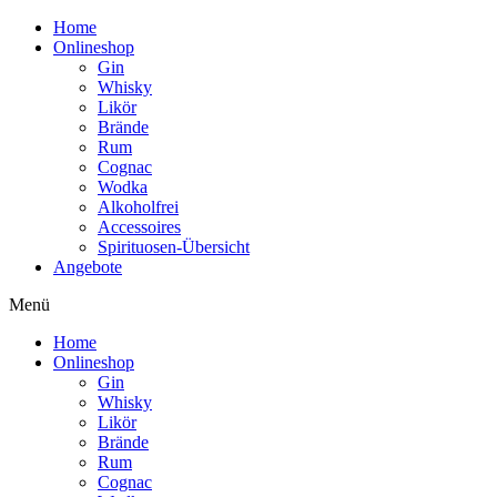
Home
Onlineshop
Gin
Whisky
Likör
Brände
Rum
Cognac
Wodka
Alkoholfrei
Accessoires
Spirituosen-Übersicht
Angebote
Menü
Home
Onlineshop
Gin
Whisky
Likör
Brände
Rum
Cognac