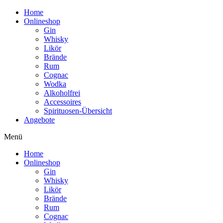
Home
Onlineshop
Gin
Whisky
Likör
Brände
Rum
Cognac
Wodka
Alkoholfrei
Accessoires
Spirituosen-Übersicht
Angebote
Menü
Home
Onlineshop
Gin
Whisky
Likör
Brände
Rum
Cognac