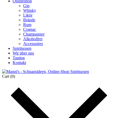
Onlineshop
Gin
Whisky
Likör
Brände
Rum
Cognac
Champagner
Alkoholfrei
Accessoires
Spirituosen
Wir über uns
Tasting
Kontakt
Cart
(0)