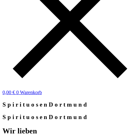
0,00
€
0
Warenkorb
S
p
i
r
i
t
u
o
s
e
n
D
o
r
t
m
u
n
d
S
p
i
r
i
t
u
o
s
e
n
D
o
r
t
m
u
n
d
Wir lieben