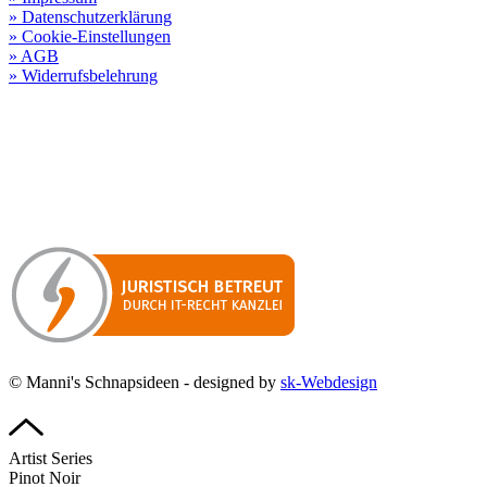
» Datenschutzerklärung
» Cookie-Einstellungen
» AGB
» Widerrufsbelehrung
Besuchen Sie unseren
Online-Shop für Spirituosen
!
Manni’s Schnapsideen bietet Ihnen genussvolle Spirituosen zu
hervorragenden Konditionen.
Wenn Sie irgendetwas vermissen
sollten, dann schreiben
Sie uns gerne.
Wir melden uns dann bei Ihnen.
© Manni's Schnapsideen - designed by
sk-Webdesign
Artist Series
Pinot Noir