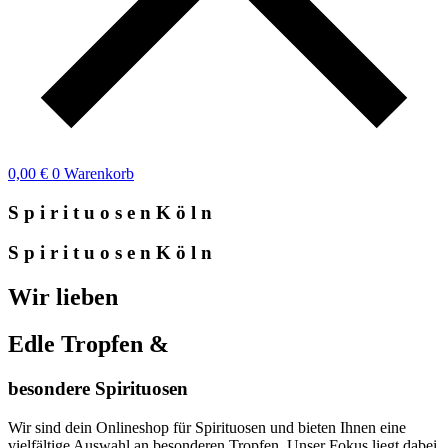
0,00
€
0
Warenkorb
S
p
i
r
i
t
u
o
s
e
n
K
ö
l
n
S
p
i
r
i
t
u
o
s
e
n
K
ö
l
n
Wir lieben
Edle Tropfen &
besondere Spirituosen
Wir sind dein Onlineshop für Spirituosen und bieten Ihnen eine
vielfältige Auswahl an besonderen Tropfen. Unser Fokus liegt dabei