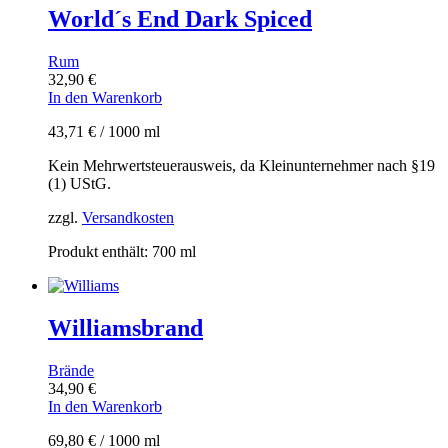
World´s End Dark Spiced
Rum
32,90
€
In den Warenkorb
43,71
€
/
1000
ml
Kein Mehrwertsteuerausweis, da Kleinunternehmer nach §19
(1) UStG.
zzgl.
Versandkosten
Produkt enthält: 700
ml
Williamsbrand
Brände
34,90
€
In den Warenkorb
69,80
€
/
1000
ml