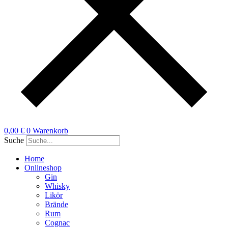
0,00
€
0
Warenkorb
Suche
Home
Onlineshop
Gin
Whisky
Likör
Brände
Rum
Cognac