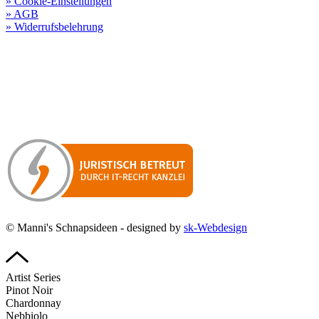
» Cookie-Einstellungen
» AGB
» Widerrufsbelehrung
Besuchen Sie unseren
Online-Shop für Spirituosen
!
Manni’s Schnapsideen bietet Ihnen genussvolle Spirituosen zu
hervorragenden Konditionen.
Wenn Sie irgendetwas vermissen
sollten, dann schreiben
Sie uns gerne.
Wir melden uns dann bei Ihnen.
© Manni's Schnapsideen - designed by
sk-Webdesign
Artist Series
Pinot Noir
Chardonnay
Nebbiolo