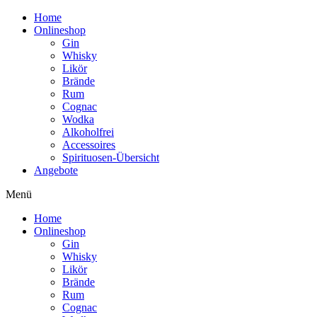
Home
Onlineshop
Gin
Whisky
Likör
Brände
Rum
Cognac
Wodka
Alkoholfrei
Accessoires
Spirituosen-Übersicht
Angebote
Menü
Home
Onlineshop
Gin
Whisky
Likör
Brände
Rum
Cognac