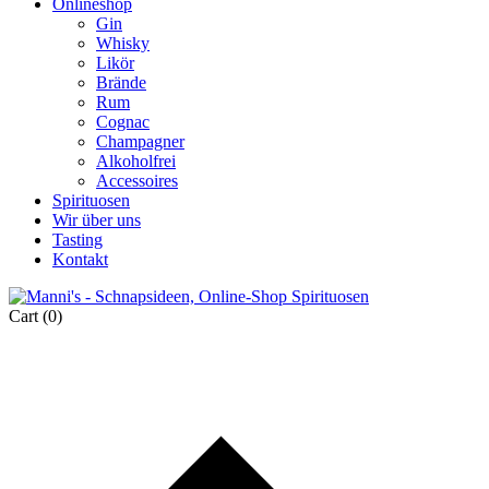
Onlineshop
Gin
Whisky
Likör
Brände
Rum
Cognac
Champagner
Alkoholfrei
Accessoires
Spirituosen
Wir über uns
Tasting
Kontakt
Cart
(0)